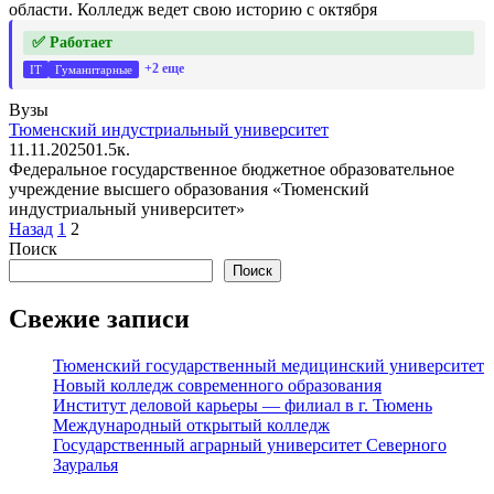
области. Колледж ведет свою историю с октября
✅ Работает
+2 еще
IT
Гуманитарные
Вузы
Тюменский индустриальный университет
11.11.2025
0
1.5к.
Федеральное государственное бюджетное образовательное
учреждение высшего образования «Тюменский
индустриальный университет»
Пагинация
Назад
1
2
записей
Поиск
Поиск
Свежие записи
Тюменский государственный медицинский университет
Новый колледж современного образования
Институт деловой карьеры — филиал в г. Тюмень
Международный открытый колледж
Государственный аграрный университет Северного
Зауралья