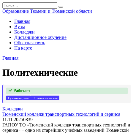
Перейти
Search
к
for:
Образование Тюмени и Тюменской области
содержанию
Главная
Вузы
Колледжи
Дистанционное обучение
Обратная связь
На карте
Главная
Политехнические
✅ Работает
Гуманитарные
Политехнические
Колледжи
Тюменский колледж транспортных технологий и сервиса
11.11.2025
0
839
ГАПОУ ТО «Тюменский колледж транспортных технологий и
сервиса» – одно из старейших учебных заведений Тюменской