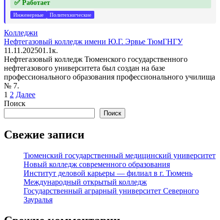
✅ Работает
Инженерные
Политехнические
Колледжи
Нефтегазовый колледж имени Ю.Г. Эрвье ТюмГНГУ
11.11.2025
0
1.1к.
Нефтегазовый колледж Тюменского государственного
нефтегазового университета был создан на базе
профессионального образования профессионального училища
№ 7.
Пагинация
1
2
Далее
записей
Поиск
Поиск
Свежие записи
Тюменский государственный медицинский университет
Новый колледж современного образования
Институт деловой карьеры — филиал в г. Тюмень
Международный открытый колледж
Государственный аграрный университет Северного
Зауралья